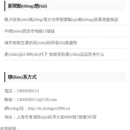
新聞動(dòng)態(tài)
匯川技術(shù)風(fēng)電大功率變槳驅(qū)動(dòng)器通過鑒衡認
(rèn)證
中標(biāo)西安市地鐵15號線
城市智能交通的現(xiàn)狀與發(fā)展趨勢
產(chǎn)品4.0時(shí)代下 智能安防產(chǎn)品該思考什么
聯(lián)系方式
電話：13818569113
郵箱：13818569113@139.com
網(wǎng)址：http://m.szxingyu2006.cn
地址：上海市青浦區(qū)崧澤大道6686號1號樓305室
友情鏈接：