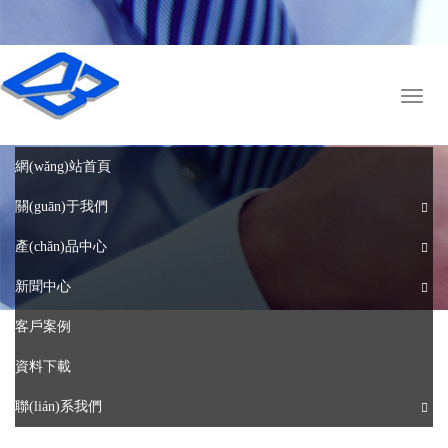
English
中文版
Toggl
naviga
網(wǎng)站首頁
關(guān)于我們
產(chǎn)品中心
新聞中心
客戶案例
資料下載
聯(lián)系我們