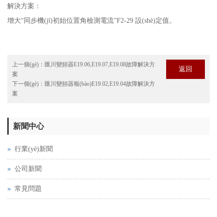
解決方案：
增大“同步機(jī)初始位置角檢測電流”F2-29 設(shè)定值。
上一個(gè)：
匯川變頻器E19.06,E19.07,E19.08故障解決方
返回
案
下一個(gè)：
匯川變頻器報(bào)E19.02,E19.04故障解決方
案
新聞中心
行業(yè)新聞
公司新聞
常見問題